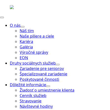
O nás
Náš tím
Naše piliere a ciele
Kariéra
Galéria
Výročné správy
EON
Druhy sociálnych služieb
Zariadenie pre seniorov
Špecializované zariadenie
Poskytované činnosti
Dôležité informácie
Žiadosť o umiestnenie klienta
Cenník služieb
Stravovanie
Návštevné hodiny