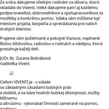
Zo srdca ďakujeme všetkým rodinám za dôveru, ktorú
vkladáte do Viventi. Veľké ďakujeme patrí aj každému
podporovateľovi, dobrovoľníkovi a spolupracovníkovi za
modlitby a konkrétnu pomoc. Vďaka vám môžeme byť
miestom prijatia, bezpečia a sprevádzania pre našich
drahých klientov.
Prajeme vám požehnané a pokojné Vianoce, naplnené
Božou blízkosťou, radosťou v rodinách a nádejou, ktorá
presahuje každý deň.
JUDr. Bc. Zuzana Bošnáková
riaditeľka Vivent
Cieľom VIVENTI je - v súlade
so základnými zásadami ľudských práv
a slobôd, a na báze hodnôt ľudskej dôstojnosti, služby
blížnemu
a altruizmu - vykonávať činnosti zamerané na pomoc,
podporu