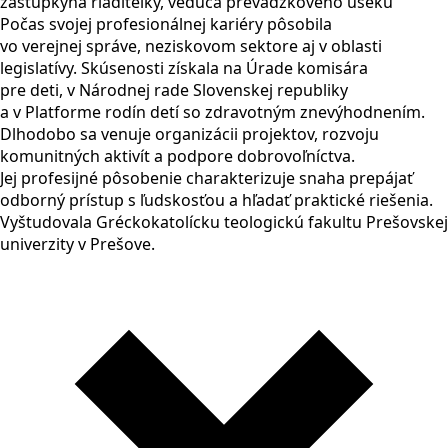
zástupkyňa riaditeľky, vedúca prevádzkového úseku
Počas svojej profesionálnej kariéry pôsobila
vo verejnej správe, neziskovom sektore aj v oblasti
legislatívy. Skúsenosti získala na Úrade komisára
pre deti, v Národnej rade Slovenskej republiky
a v Platforme rodín detí so zdravotným znevýhodnením.
Dlhodobo sa venuje organizácii projektov, rozvoju
komunitných aktivít a podpore dobrovoľníctva.
Jej profesijné pôsobenie charakterizuje snaha prepájať
odborný prístup s ľudskosťou a hľadať praktické riešenia.
Vyštudovala Gréckokatolícku teologickú fakultu Prešovskej
univerzity v Prešove.