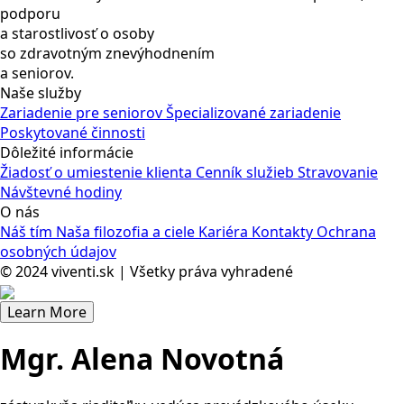
podporu
a starostlivosť o osoby
so zdravotným znevýhodnením
a seniorov.
Naše služby
Zariadenie pre seniorov
Špecializované zariadenie
Poskytované činnosti
Dôležité informácie
Žiadosť o umiestenie klienta
Cenník služieb
Stravovanie
Návštevné hodiny
O nás
Náš tím
Naša filozofia a ciele
Kariéra
Kontakty
Ochrana
osobných údajov
© 2024 viventi.sk | Všetky práva vyhradené
Learn More
Mgr. Alena Novotná